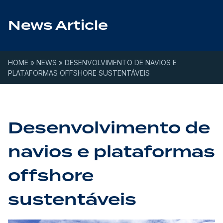
Skip to content
News Article
HOME
»
NEWS
»
DESENVOLVIMENTO DE NAVIOS E
PLATAFORMAS OFFSHORE SUSTENTÁVEIS
Desenvolvimento de
navios e plataformas
offshore
sustentáveis