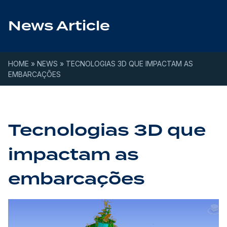
Skip to content
News Article
HOME
»
NEWS
»
TECNOLOGIAS 3D QUE IMPACTAM AS
EMBARCAÇÕES
Tecnologias 3D que
impactam as
embarcações